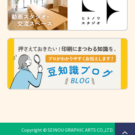
Copyright © SEINOU GRAPHIC ARTS CO.,LTD.