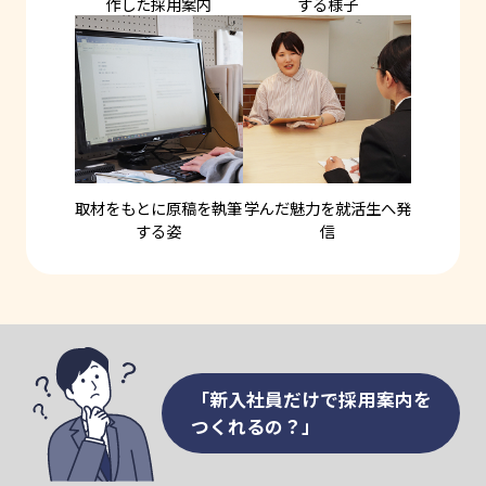
作した採用案内
する様子
取材をもとに原稿を執筆
学んだ魅力を就活生へ発
する姿
信
「新入社員だけで採用案内を
つくれるの？」