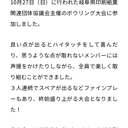
10月27日（日）に行われた岐阜県印刷紙業
豆知識ブログ
関連団体協議会主催のボウリング大会に参
加しました。
お問い合わせ
良い点が出るとハイタッチをして喜んだ
個人情報保護方針
り、思うような点が取れないメンバーには
情報セキュリティ基本方針
声援をかけたりしながら、全員で楽しく取
り組むことができました。
Japan Color認証について
３人連続でスペアが出るなどファインプレ
ーもあり、終始盛り上がる大会となりまし
ご利用規約
た！