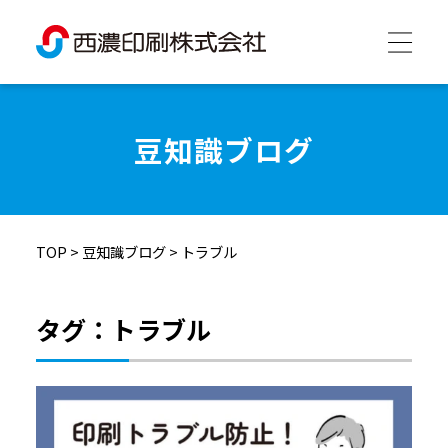
西濃印刷について
豆知識ブログ
西濃印刷の強み
TOP
>
豆知識ブログ
>
トラブル
制作実績
タグ：トラブル
会社情報
採用情報