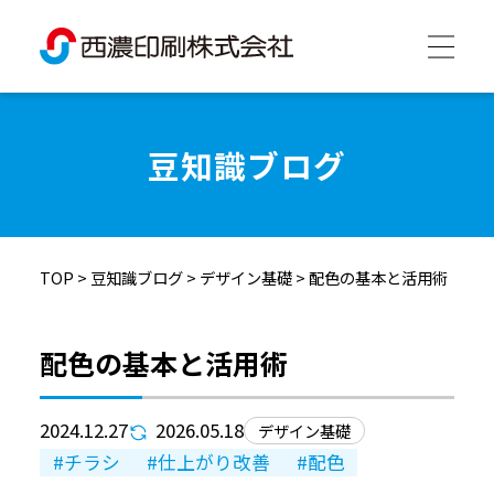
西濃印刷について
豆知識ブログ
西濃印刷の強み
TOP
>
豆知識ブログ
>
デザイン基礎
>
配色の基本と活用術
制作実績
配色の基本と活用術
会社情報
2024.12.27
2026.05.18
デザイン基礎
採用情報
チラシ
仕上がり改善
配色