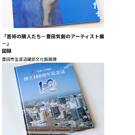
「芸術の隣人たち－豊田気鋭のアーティスト展
－」
図録
豊田市生涯活躍部文化振興課