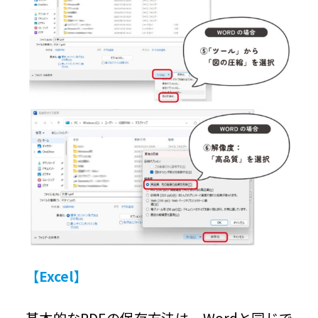
【Excel】