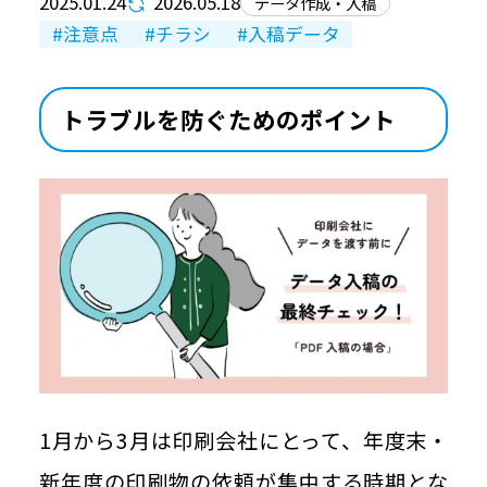
2025.01.24
2026.05.18
データ作成・入稿
豆知識ブログ
注意点
チラシ
入稿データ
お問い合わせ
トラブルを防ぐためのポイント
個人情報保護方針
情報セキュリティ基本方針
Japan Color認証について
ご利用規約
1月から3月は印刷会社にとって、年度末・
新年度の印刷物の依頼が集中する時期とな